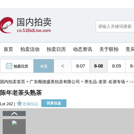
首页
拍卖活动
拍卖日历
动态资讯
关于联拍
竞
<
8-07
8-08
8-09
8
拍卖日历
今天
国内拍卖首页
广东顺德盛美拍卖有限公司
养生品·老茶·名酒专场
>
>
>
Lo
陈年老茶头熟茶
我要送鉴
Lot 242 |
收藏拍品