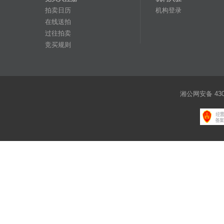
拍卖日历
机构登录
在线送拍
过往拍卖
竞买规则
湘公网安备 4301