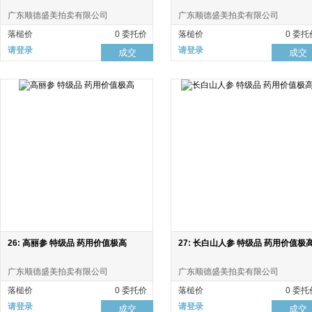
广东顺德盛美拍卖有限公司
广东顺德盛美拍卖有限公司
落槌价
0 委托价
落槌价
0 委托
请登录
请登录
成交
成交
26: 高丽参 特级品 药用价值极高
27: 长白山人参 特级品 药用价值极
广东顺德盛美拍卖有限公司
广东顺德盛美拍卖有限公司
落槌价
0 委托价
落槌价
0 委托
请登录
请登录
成交
成交