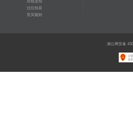
在线送拍
过往拍卖
竞买规则
湘公网安备 4301