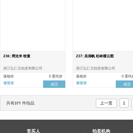
236: 周沧米 牧童
237: 吴湖帆 松岭横云图
浙江弘仁元拍卖有限公司
浙江弘仁元拍卖有限公司
落槌价
0 委托价
落槌价
0 委托
请登录
请登录
成交
成交
共有
件拍品
上一页
1
377
竞买人
拍卖机构