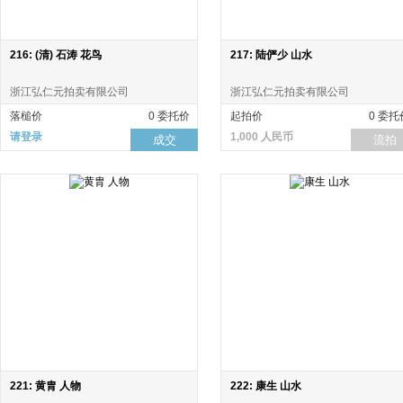
216: (清) 石涛 花鸟
217: 陆俨少 山水
浙江弘仁元拍卖有限公司
浙江弘仁元拍卖有限公司
落槌价
0 委托价
起拍价
0 委托
请登录
1,000 人民币
成交
流拍
221: 黄胄 人物
222: 康生 山水