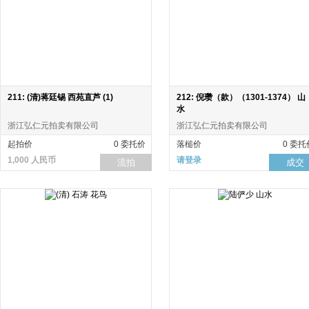
211: (清)蒋廷锡 西苑直芦 (1)
212: 倪瓒（款）（1301-1374） 山
水
浙江弘仁元拍卖有限公司
浙江弘仁元拍卖有限公司
起拍价
0 委托价
落槌价
0 委托
1,000 人民币
请登录
流拍
成交