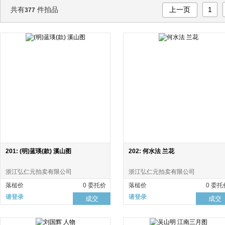
共有
件拍品
上一页
1
377
201: (明)蓝瑛(款) 溪山图
202: 何水法 兰花
浙江弘仁元拍卖有限公司
浙江弘仁元拍卖有限公司
落槌价
0 委托价
落槌价
0 委托
请登录
请登录
成交
成交