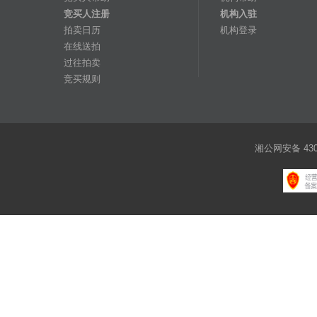
竞买人注册
机构入驻
拍卖日历
机构登录
在线送拍
过往拍卖
竞买规则
湘公网安备 4301