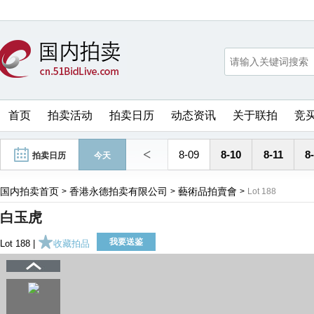
首页
拍卖活动
拍卖日历
动态资讯
关于联拍
竞
<
8-09
8-10
8-11
8
拍卖日历
今天
国内拍卖首页
香港永德拍卖有限公司
藝術品拍賣會
>
>
>
Lot 188
白玉虎
我要送鉴
Lot 188 |
收藏拍品