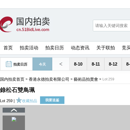
首页
拍卖活动
拍卖日历
动态资讯
关于联拍
竞
<
8-10
8-11
8-12
8
拍卖日历
今天
国内拍卖首页
香港永德拍卖有限公司
藝術品拍賣會
>
>
>
Lot 259
錄松石雙鳥珮
我要送鉴
Lot 259 |
收藏拍品