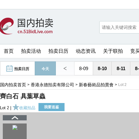
首页
拍卖活动
拍卖日历
动态资讯
关于联拍
竞
<
8-09
8-10
8-11
8
拍卖日历
今天
国内拍卖首页
香港永德拍卖有限公司
新春藝術品拍賣會
>
>
>
Lot 2
齊白石 具葉草蟲
我要送鉴
Lot 2 |
收藏拍品