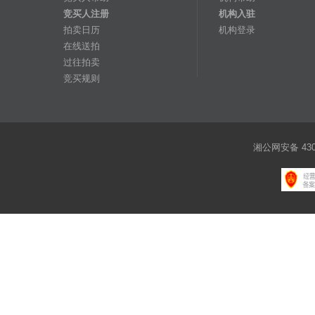
竞买人注册
机构入驻
拍卖日历
机构登录
在线送拍
过往拍卖
竞买规则
湘公网安备 4301