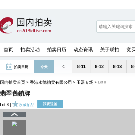
首页
拍卖活动
拍卖日历
动态资讯
关于联拍
竞
<
8-11
8-12
8-13
8
拍卖日历
今天
国内拍卖首页
香港永德拍卖有限公司
玉器专场
>
>
>
Lot 8
翡翠舊鎖牌
我要送鉴
Lot 8 |
收藏拍品