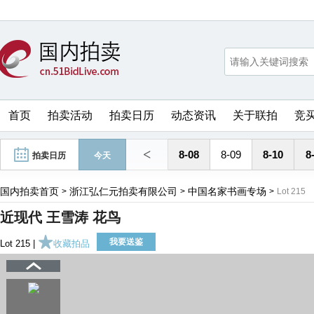
首页
拍卖活动
拍卖日历
动态资讯
关于联拍
竞
<
8-08
8-09
8-10
8
拍卖日历
今天
国内拍卖首页
浙江弘仁元拍卖有限公司
中国名家书画专场
>
>
>
Lot 215
近现代 王雪涛 花鸟
我要送鉴
Lot 215 |
收藏拍品