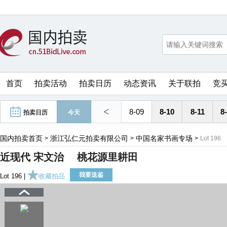
首页
拍卖活动
拍卖日历
动态资讯
关于联拍
竞
<
8-09
8-10
8-11
8
拍卖日历
今天
国内拍卖首页
浙江弘仁元拍卖有限公司
中国名家书画专场
>
>
>
Lot 196
近现代 宋文治 桃花源里耕田
我要送鉴
Lot 196 |
收藏拍品