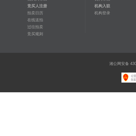
竞买人注册
机构入驻
拍卖日历
机构登录
在线送拍
过往拍卖
竞买规则
湘公网安备 4301