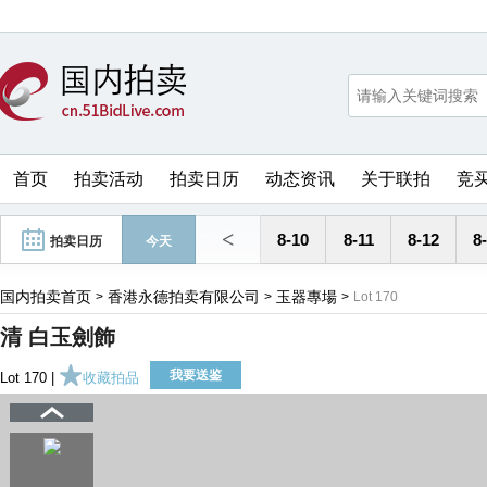
首页
拍卖活动
拍卖日历
动态资讯
关于联拍
竞
<
8-10
8-11
8-12
8
拍卖日历
今天
国内拍卖首页
香港永德拍卖有限公司
玉器專場
>
>
>
Lot 170
清 白玉劍飾
我要送鉴
Lot 170 |
收藏拍品