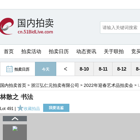
首页
拍卖活动
拍卖日历
动态资讯
关于联拍
竞
<
8-10
8-11
8-12
8
拍卖日历
今天
国内拍卖首页
浙江弘仁元拍卖有限公司
2022年迎春艺术品拍卖会
>
>
>
L
林散之 书法
我要送鉴
Lot 491 |
收藏拍品