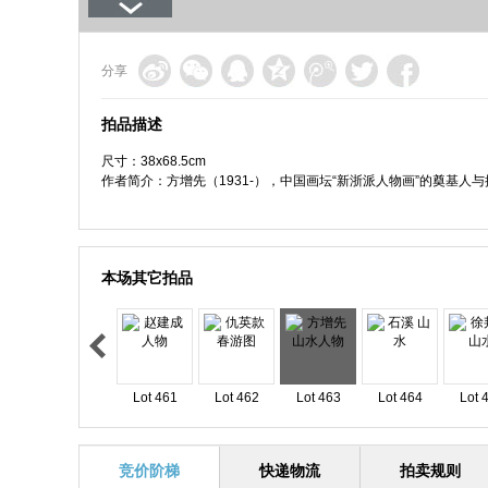
分享
拍品描述
尺寸：38x68.5cm
作者简介：方增先（1931-），中国画坛“新浙派人物画”的奠基
本场其它拍品
Lot 461
Lot 462
Lot 463
Lot 464
Lot 
竞价阶梯
快递物流
拍卖规则