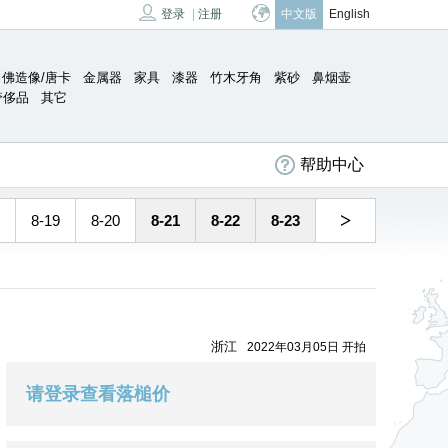
登录
|
注册
中文版
English
佛造像/唐卡
金属器
家具
漆器
竹木牙角
紫砂
鼻烟壶
奢侈品
其它
帮助中心
>
8-19
8-20
8-21
8-22
8-23
浙江
2022年03月05日 开拍
请登录查看落槌价