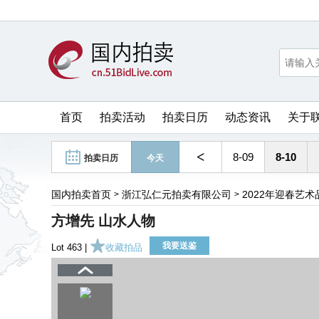
首页
拍卖活动
拍卖日历
动态资讯
关于
<
8-09
8-10
拍卖日历
今天
国内拍卖首页
浙江弘仁元拍卖有限公司
2022年迎春艺
>
>
方增先 山水人物
我要送鉴
Lot 463 |
收藏拍品