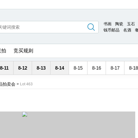
书画
陶瓷
玉石
钱币邮品
名酒
联拍
竞买规则
8-11
8-12
8-13
8-14
8-15
8-16
8-17
8-18
术品拍卖会
>
Lot 463