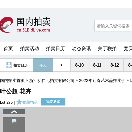
首页
拍卖活动
拍卖日历
动态资讯
关于联拍
竞
<
8-10
8-11
8-12
8
拍卖日历
今天
国内拍卖首页
浙江弘仁元拍卖有限公司
2022年迎春艺术品拍卖会
>
>
>
L
叶公超 花卉
我要送鉴
Lot 276 |
收藏拍品