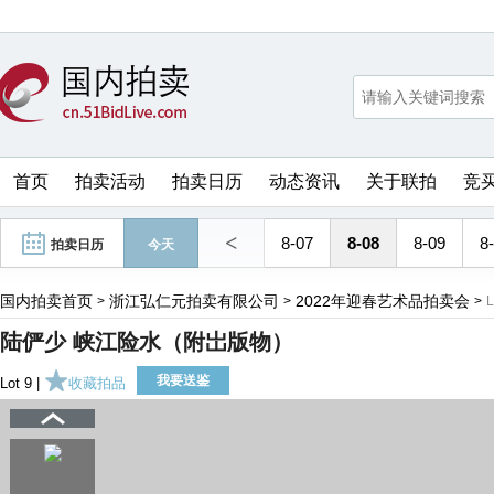
首页
拍卖活动
拍卖日历
动态资讯
关于联拍
竞
<
8-07
8-08
8-09
8
拍卖日历
今天
国内拍卖首页
浙江弘仁元拍卖有限公司
2022年迎春艺术品拍卖会
>
>
>
L
陆俨少 峡江险水（附岀版物）
我要送鉴
Lot 9 |
收藏拍品