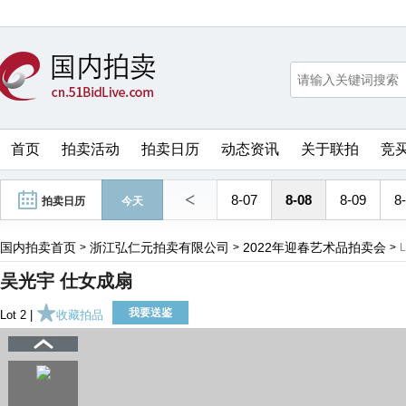
首页
拍卖活动
拍卖日历
动态资讯
关于联拍
竞
<
8-07
8-08
8-09
8
拍卖日历
今天
国内拍卖首页
浙江弘仁元拍卖有限公司
2022年迎春艺术品拍卖会
>
>
>
L
吴光宇 仕女成扇
我要送鉴
Lot 2 |
收藏拍品