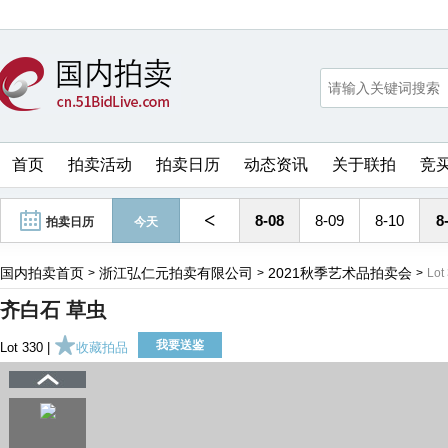
首页
拍卖活动
拍卖日历
动态资讯
关于联拍
竞
<
8-08
8-09
8-10
8
拍卖日历
今天
国内拍卖首页
浙江弘仁元拍卖有限公司
2021秋季艺术品拍卖会
>
>
>
Lot
齐白石 草虫
我要送鉴
Lot 330 |
收藏拍品