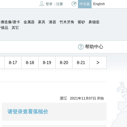
登录
|
注册
中文版
English
佛造像/唐卡
金属器
家具
漆器
竹木牙角
紫砂
鼻烟壶
奢侈品
其它
帮助中心
>
8-17
8-18
8-19
8-20
8-21
浙江
2021年11月07日 开拍
请登录查看落槌价