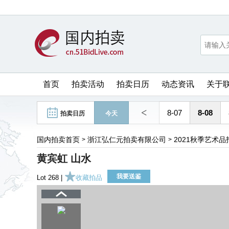
首页
拍卖活动
拍卖日历
动态资讯
关于
<
8-07
8-08
拍卖日历
今天
国内拍卖首页
浙江弘仁元拍卖有限公司
2021秋季艺术品
>
>
黄宾虹 山水
我要送鉴
Lot 268 |
收藏拍品