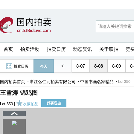
首页
拍卖活动
拍卖日历
动态资讯
关于联拍
竞
<
8-07
8-08
8-09
8
拍卖日历
今天
国内拍卖首页
浙江弘仁元拍卖有限公司
中国书画名家精品
>
>
>
Lot 350
王雪涛 锦鸡图
我要送鉴
Lot 350 |
收藏拍品