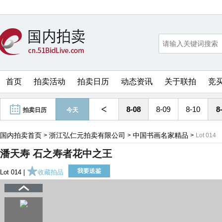
首页
拍卖活动
拍卖日历
动态资讯
关于联拍
竞
<
8-08
8-09
8-10
8
拍卖日历
今天
国内拍卖首页
浙江弘仁元拍卖有限公司
中国书画名家精品
>
>
>
Lot 014
潘天寿 石之寿者花中之王
我要送鉴
Lot 014 |
收藏拍品