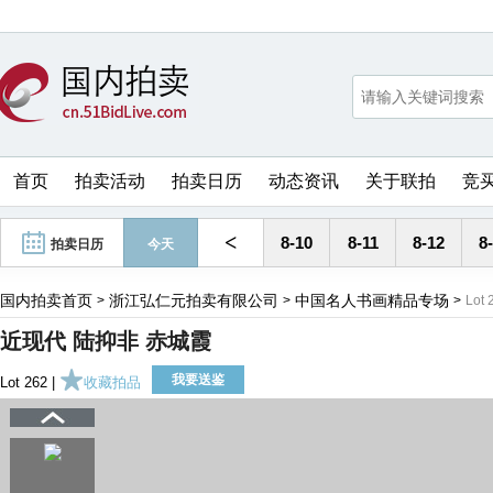
首页
拍卖活动
拍卖日历
动态资讯
关于联拍
竞
<
8-10
8-11
8-12
8
拍卖日历
今天
国内拍卖首页
浙江弘仁元拍卖有限公司
中国名人书画精品专场
>
>
>
Lot 
近现代 陆抑非 赤城霞
我要送鉴
Lot 262 |
收藏拍品