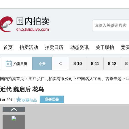
首页
拍卖活动
拍卖日历
动态资讯
关于联拍
竞
<
8-10
8-11
8-12
8
拍卖日历
今天
国内拍卖首页
浙江弘仁元拍卖有限公司
中国名人字画、古荼专题
>
>
>
L
近代 魏启后 花鸟
我要送鉴
Lot 351 |
收藏拍品