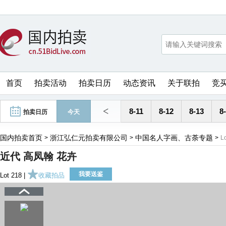
首页
拍卖活动
拍卖日历
动态资讯
关于联拍
竞
<
8-11
8-12
8-13
8
拍卖日历
今天
国内拍卖首页
浙江弘仁元拍卖有限公司
中国名人字画、古荼专题
>
>
>
L
近代 高凤翰 花卉
我要送鉴
Lot 218 |
收藏拍品