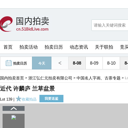
首页
拍卖活动
拍卖日历
动态资讯
关于联拍
竞
<
8-08
8-09
8-10
8
拍卖日历
今天
国内拍卖首页
浙江弘仁元拍卖有限公司
中国名人字画、古荼专题
>
>
>
L
近代 许麟庐 兰草盆景
我要送鉴
Lot 139 |
收藏拍品