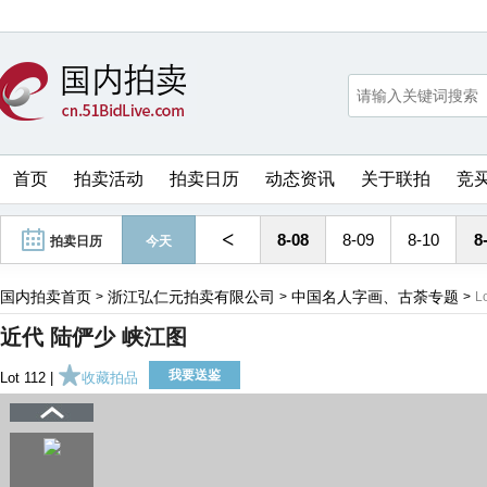
首页
拍卖活动
拍卖日历
动态资讯
关于联拍
竞
<
8-08
8-09
8-10
8
拍卖日历
今天
国内拍卖首页
浙江弘仁元拍卖有限公司
中国名人字画、古荼专题
>
>
>
L
近代 陆俨少 峡江图
我要送鉴
Lot 112 |
收藏拍品