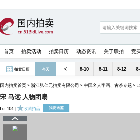
首页
拍卖活动
拍卖日历
动态资讯
关于联拍
竞
<
8-10
8-11
8-12
8
拍卖日历
今天
国内拍卖首页
浙江弘仁元拍卖有限公司
中国名人字画、古荼专题
>
>
>
L
宋 马远 人物团扇
我要送鉴
Lot 104 |
收藏拍品