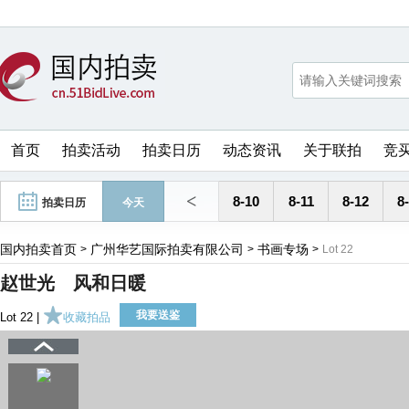
首页
拍卖活动
拍卖日历
动态资讯
关于联拍
竞
<
8-10
8-11
8-12
8
拍卖日历
今天
国内拍卖首页
广州华艺国际拍卖有限公司
书画专场
>
>
>
Lot 22
赵世光 风和日暖
我要送鉴
Lot 22 |
收藏拍品