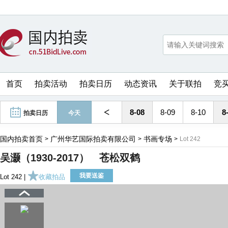
首页
拍卖活动
拍卖日历
动态资讯
关于联拍
竞
<
8-08
8-09
8-10
8
拍卖日历
今天
国内拍卖首页
广州华艺国际拍卖有限公司
书画专场
>
>
>
Lot 242
吴灏（1930-2017） 苍松双鹤
我要送鉴
Lot 242 |
收藏拍品