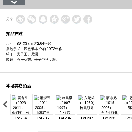
分享
拍品描述
尺寸：89×33 cm 约2.64平尺
质地形式：设色纸本 立轴 1972年作
钤印：吴子玉、吴灏
款识：苍松双鹤。壬子仲秋，灏。
本场其它拍品
Lot 234
Lot 235
Lot 236
Lot 237
Lot 238
Lot 