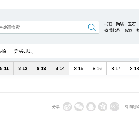
书画
陶瓷
玉石
钱币邮品
名酒
联拍
竞买规则
8-11
8-12
8-13
8-14
8-15
8-16
8-17
8-18
分享
有道翻