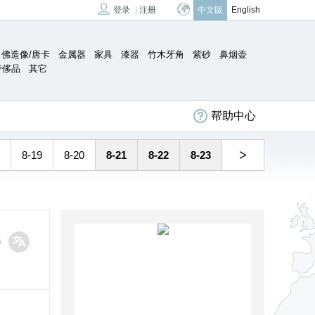
登录
|
注册
中文版
English
佛造像/唐卡
金属器
家具
漆器
竹木牙角
紫砂
鼻烟壶
奢侈品
其它
帮助中心
>
8-19
8-20
8-21
8-22
8-23
译