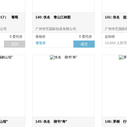
2017） 葡萄
140: 佚名 青山江棹图
141: 佚名 
公司
广州华艺国际拍卖有限公司
广州华艺国际
0 委托价
落槌价
0 委托价
起拍价
请登录
10,000 人民币
流拍
成交
鹂山馆”
145: 佚名 楷书“寿”
146: 茅桐 