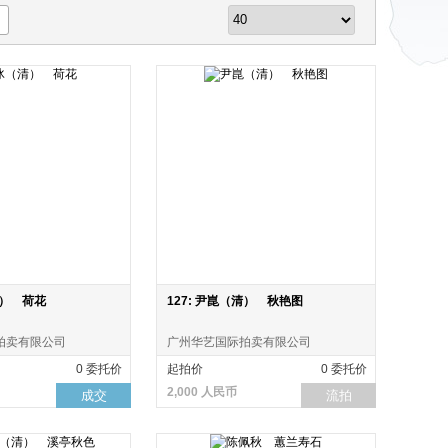
清） 荷花
127: 尹崑（清） 秋艳图
拍卖有限公司
广州华艺国际拍卖有限公司
0 委托价
起拍价
0 委托价
2,000 人民币
成交
流拍