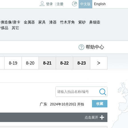
登录
|
注册
中文版
English
佛造像/唐卡
金属器
家具
漆器
竹木牙角
紫砂
鼻烟壶
奢侈品
其它
帮助中心
>
8-19
8-20
8-21
8-22
8-23
收藏
广东
2024年10月20日 开拍
+
点击展开