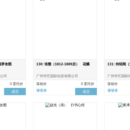
涧茅舍图
130: 张槃（1812-1889后） 花蝶
131: 何绍
公司
广州华艺国际拍卖有限公司
广州华艺国际
0 委托价
落槌价
0 委托价
落槌价
请登录
请登录
成交
成交