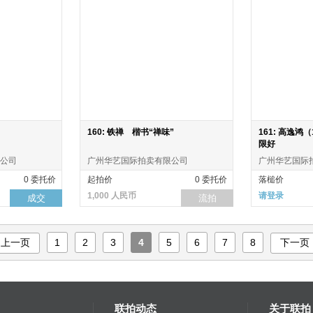
160: 铁禅 楷书“禅味”
161: 高逸鸿（
限好
公司
广州华艺国际拍卖有限公司
广州华艺国际
0 委托价
起拍价
0 委托价
落槌价
1,000 人民币
请登录
成交
流拍
上一页
1
2
3
4
5
6
7
8
下一页
联拍动态
关于联拍