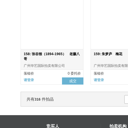
158: 张谷雏（1894-1965） 老藤八
159: 朱梦庐 梅花
哥
广州华艺国际拍卖有限公司
广州华艺国际拍卖有限
落槌价
0 委托价
落槌价
请登录
请登录
成交
共有
件拍品
316
竞买人
拍卖机构