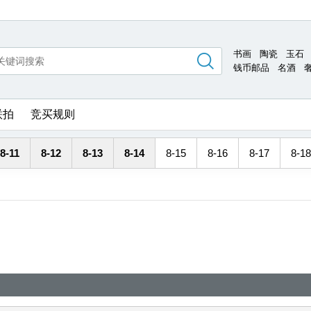
书画
陶瓷
玉石
钱币邮品
名酒
联拍
竞买规则
8-11
8-12
8-13
8-14
8-15
8-16
8-17
8-18