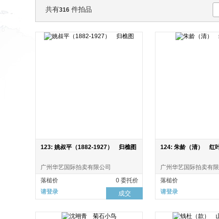
共有
件拍品
316
123: 姚叔平（1882-1927） 归樵图
124: 朱龄（清） 红
广州华艺国际拍卖有限公司
广州华艺国际拍卖有限
落槌价
0 委托价
落槌价
请登录
请登录
成交