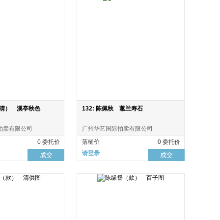
闻（清） 溪亭秋色
132: 陈佩秋 蕙兰寿石
拍卖有限公司
广州华艺国际拍卖有限公司
0 委托价
落槌价
0 委托价
请登录
成交
成交