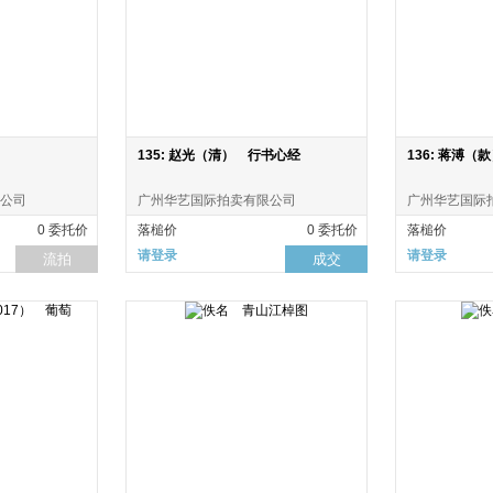
135: 赵光（清） 行书心经
136: 蒋溥（
公司
广州华艺国际拍卖有限公司
广州华艺国际
0 委托价
落槌价
0 委托价
落槌价
请登录
请登录
流拍
成交