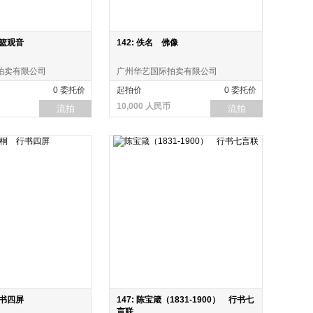
提篮观音
142: 佚名 佛像
拍卖有限公司
广州华艺国际拍卖有限公司
0 委托价
起拍价
0 委托价
10,000 人民币
流拍
流拍
行书四屏
147: 陈宝箴（1831-1900） 行书七
言联