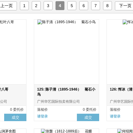
上一页
1
2
3
4
5
6
7
8
下一页
叶八哥
125: 陈子清（1895-1946） 菊石小
126: 恽冰（
鸟
公司
广州华艺国际拍卖有限公司
广州华艺国际
0 委托价
落槌价
0 委托价
落槌价
请登录
请登录
成交
成交