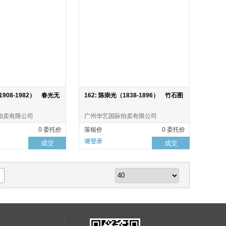
1908-1982） 春光无
162: 陈崇光（1838-1896） 竹石图
拍卖有限公司
广州华艺国际拍卖有限公司
0 委托价
落槌价
0 委托价
请登录
成交
成交