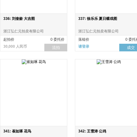
336: 刘奎龄 大吉图
337: 徐乐乐 夏日蝶戏图
浙江弘仁元拍卖有限公司
浙江弘仁元拍卖有限公司
起拍价
0 委托价
落槌价
0 委托
30,000 人民币
请登录
流拍
成交
341: 崔如琢 花鸟
342: 王雪涛 公鸡