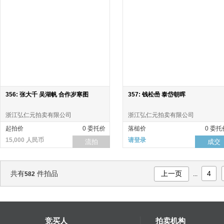
356: 张大千 吴湖帆 合作岁寒图
357: 钱松喦 泰岱朝晖
浙江弘仁元拍卖有限公司
浙江弘仁元拍卖有限公司
起拍价
0 委托价
落槌价
0 委托
15,000 人民币
请登录
流拍
成交
共有
件拍品
上一页
4
582
...
竞买人
拍卖机构