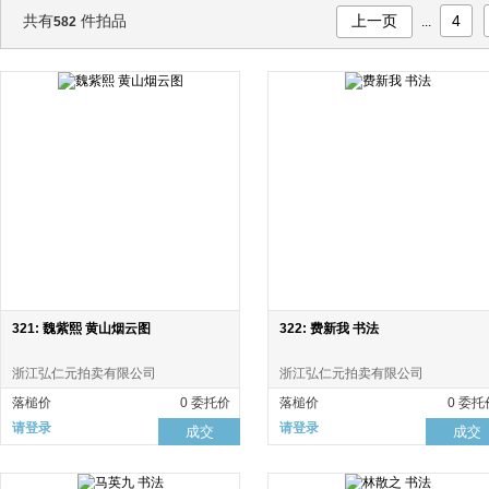
共有
件拍品
上一页
4
582
...
321: 魏紫熙 黄山烟云图
322: 费新我 书法
浙江弘仁元拍卖有限公司
浙江弘仁元拍卖有限公司
落槌价
0 委托价
落槌价
0 委托
请登录
请登录
成交
成交